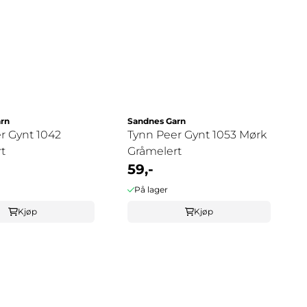
rn
Sandnes Garn
r Gynt 1042
Tynn Peer Gynt 1053 Mørk
t
Gråmelert
59,-
På lager
Kjøp
Kjøp