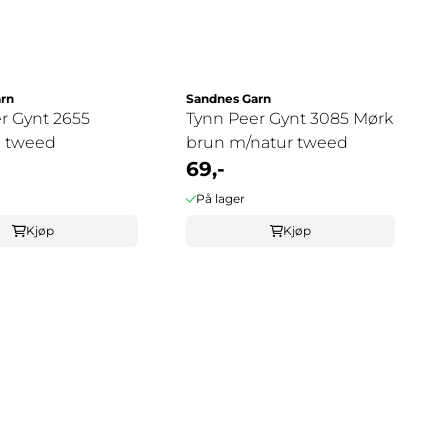
rn
Sandnes Garn
r Gynt 2655
Tynn Peer Gynt 3085 Mørk
e tweed
brun m/natur tweed
69,-
På lager
Kjøp
Kjøp