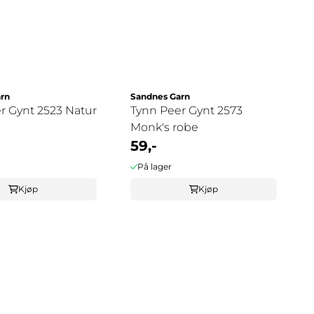
rn
Sandnes Garn
r Gynt 2523 Natur
Tynn Peer Gynt 2573
Monk's robe
59,-
På lager
Kjøp
Kjøp