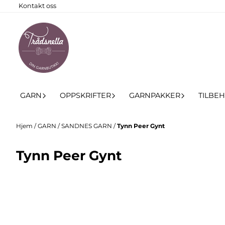
Kontakt oss
Hopp til innhold
GARN
OPPSKRIFTER
GARNPAKKER
TILBE
Hjem
/
GARN
/
SANDNES GARN
/
Tynn Peer Gynt
Tynn Peer Gynt