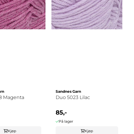
rn
Sandnes Garn
8 Magenta
Duo 5023 Lilac
85,-
På lager
Kjøp
Kjøp