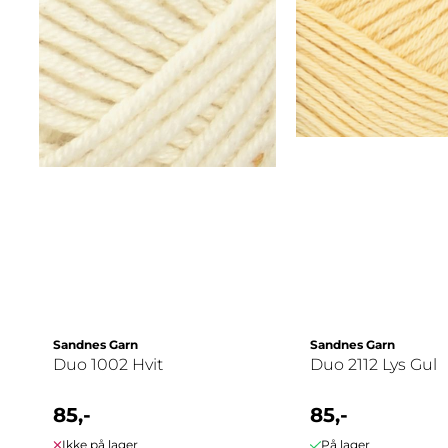
Sandnes Garn
Sandnes Garn
Duo 1002 Hvit
Duo 2112 Lys Gul
85,-
85,-
Ikke på lager
På lager