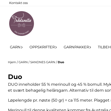
Kontakt oss
Hopp til innhold
GARN
OPPSKRIFTER
GARNPAKKER
TILBE
Hjem
/
GARN
/
SANDNES GARN
/
Duo
Duo
DUO inneholder 55 % merinoull og 45 % bomull. Mykt 
et svært behagelig helårsgarn. Alternativ til dem som
Løpelengde pr. nøste (50 gr) = ca 115 meter. Plagget
Merinoull til denne kvaliteten kommer fra Australia 