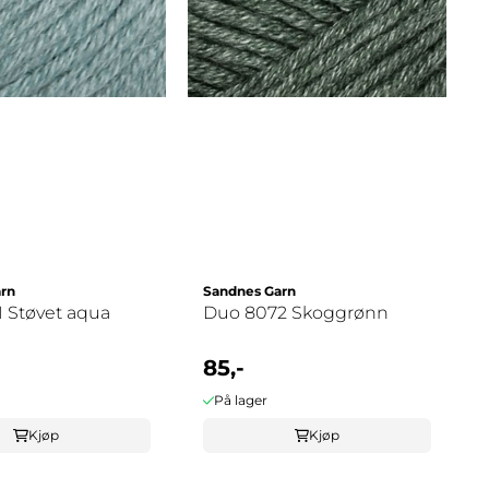
rn
Sandnes Garn
 Støvet aqua
Duo 8072 Skoggrønn
85,-
På lager
Kjøp
Kjøp