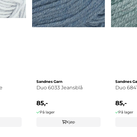
Sandnes Garn
Sandnes Ga
ce
Duo 6033 Jeansblå
Duo 6841
85,-
85,-
På lager
På lager
Kjøp