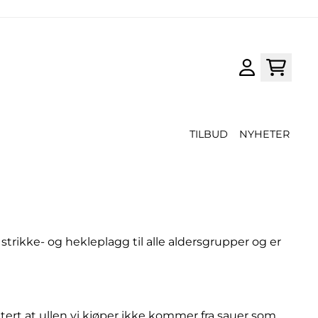
TILBUD
NYHETER
trikke- og hekleplagg til alle aldersgrupper og er
ntert at ullen vi kjøper ikke kommer fra sauer som