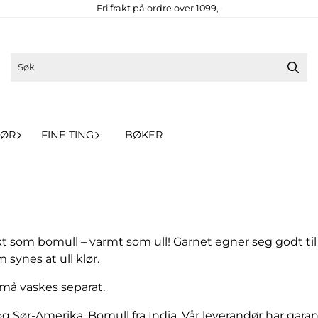
Fri frakt på ordre over 1099,-
HØR
FINE TING
BØKER
som bomull – varmt som ull! Garnet egner seg godt til s
 synes at ull klør.
 må vaskes separat.
og Sør-Amerika. Bomull fra India. Vår leverandør har gara