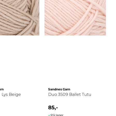
rn
Sandnes Garn
 Lys Beige
Duo 3509 Ballet Tutu
85,-
På lager