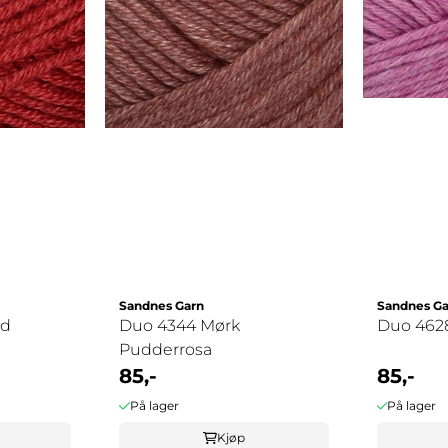
Sandnes Garn
Sandnes Ga
ød
Duo 4344 Mørk
Duo 462
Pudderrosa
85,-
85,-
På lager
På lager
Kjøp