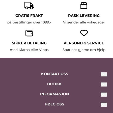
GRATIS FRAKT
RASK LEVERING
på bestillinger over 1099,-
Vi sender alle virkedager
SIKKER BETALING
PERSONLIG SERVICE
med Klarna eller Vipps
Spør oss gjerne om hjelp
KONTAKT OSS
BUTIKK
post@traadsnella.com
Tlf. 911 90 752
Vilkår
INFORMASJON
Skårersletta 10
Kontakt oss
FØLG OSS
Om oss
1476 Lørenskog
Opprett konto