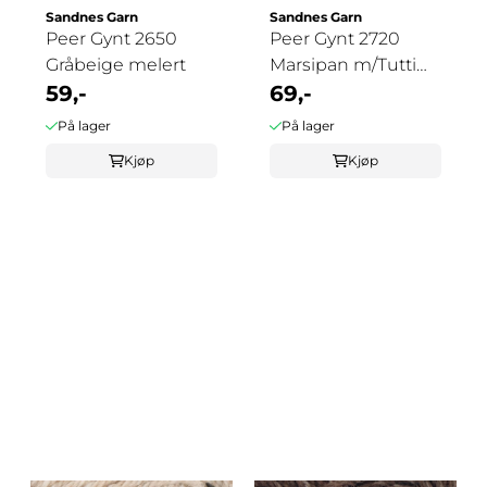
Sandnes Garn
Sandnes Garn
Peer Gynt 2650
Peer Gynt 2720
Gråbeige melert
Marsipan m/Tutti
59,-
Frutti Tweed
69,-
På lager
På lager
Kjøp
Kjøp