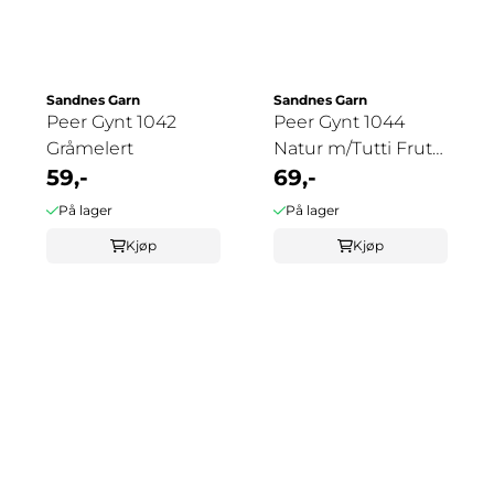
Sandnes Garn
Sandnes Garn
Peer Gynt 1042
Peer Gynt 1044
Gråmelert
Natur m/Tutti Frutti
59,-
Tweed
69,-
På lager
På lager
Kjøp
Kjøp