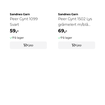
Sandnes Garn
Sandnes Garn
Peer Gynt 1099
Peer Gynt 1502 Lys
Svart
gråmelert m/blå
59,-
tweed
69,-
På lager
På lager
Kjøp
Kjøp