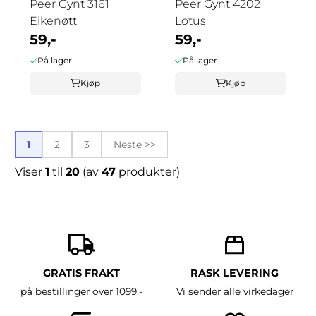
Peer Gynt 3161
Peer Gynt 4202
Eikenøtt
Lotus
59,-
59,-
På lager
På lager
Kjøp
Kjøp
1
2
3
Neste >>
Viser
1
til
20
(av
47
produkter)
GRATIS FRAKT
RASK LEVERING
på bestillinger over 1099,-
Vi sender alle virkedager