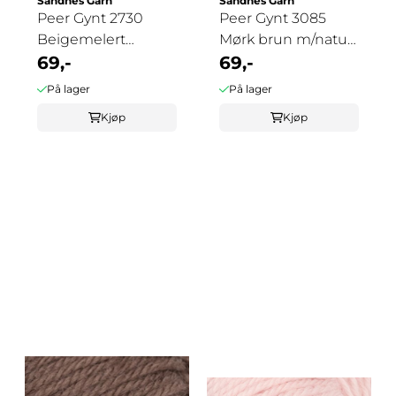
Sandnes Garn
Sandnes Garn
Peer Gynt 2730
Peer Gynt 3085
Beigemelert
Mørk brun m/natur
m/natur tweed
69,-
tweed
69,-
På lager
På lager
Kjøp
Kjøp