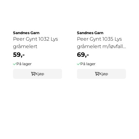
Sandnes Garn
Sandnes Garn
Peer Gynt 1032 Lys
Peer Gynt 1035 Lys
gråmelert
gråmelert m/løvfall
59,-
tweed
69,-
På lager
På lager
Kjøp
Kjøp