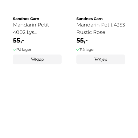
Sandnes Garn
Sandnes Garn
Mandarin Petit
Mandarin Petit 4353
4002 Lys
Rustic Rose
Ferskenblomst
55,-
55,-
På lager
På lager
Kjøp
Kjøp