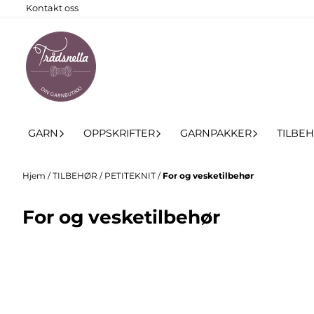
Kontakt oss
Hopp til innhold
GARN
OPPSKRIFTER
GARNPAKKER
TILBE
Hjem
/
TILBEHØR
/
PETITEKNIT
/
For og vesketilbehør
For og vesketilbehør