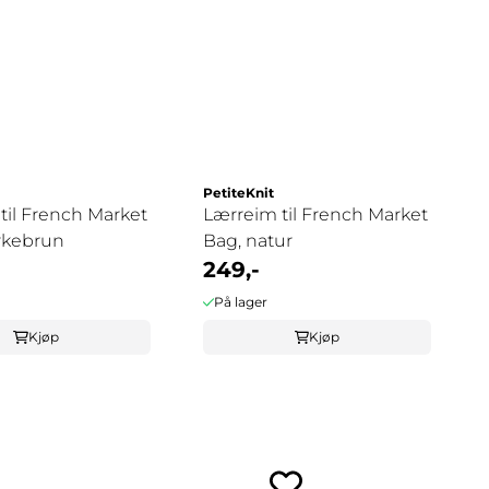
PetiteKnit
til French Market
Lærreim til French Market
rkebrun
Bag, natur
249,-
På lager
Kjøp
Kjøp