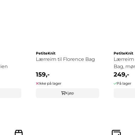
PetiteKnit
PetiteKnit
Lærreim til Florence Bag
Lærreim 
rien
Bag, mø
159,-
249,-
Ikke på lager
På lager
Kjøp