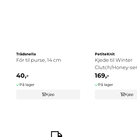
Trådsnella
PetiteKnit
Fór til purse, 14 cm
Kjede til Winter
Clutch/Honey-se
40,-
169,-
På lager
På lager
Kjøp
Kjøp