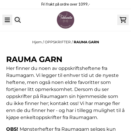
Hopp til innhold
Fri frakt på ordre over 1099,-
Hjem
/
OPPSKRIFTER
/
RAUMA GARN
RAUMA GARN
Her finner du noen av oppskriftsheftene fra
Raumagarn. Vi legger til enhver tid ut de nyeste
heftene, men også noen eldre favoritter som
fortjener litt opmerksomhet. Dersom du ser
oppskrifter på Raumagarn sin hjemmeside som
du ikke finner her; kontakt oss! Vi har mange fler
enn de du finner her - og har i tillegg mulighet til å
kjøpe enkeltoppskrifter fra Raumagarn.
OBS!
Mønsterhefter fra Raumagarn selges kun