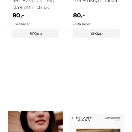
462 Harepus med
475 Fruktig intarsia
klær Aftenstrikk
80,-
80,-
På lager
På lager
Kjøp
Kjøp