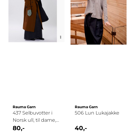
Rauma Garn
Rauma Garn
437 Selbuvotter i
506 Lun Lukajakke
Norsk ull, til dame,
herre og ...
80,-
40,-