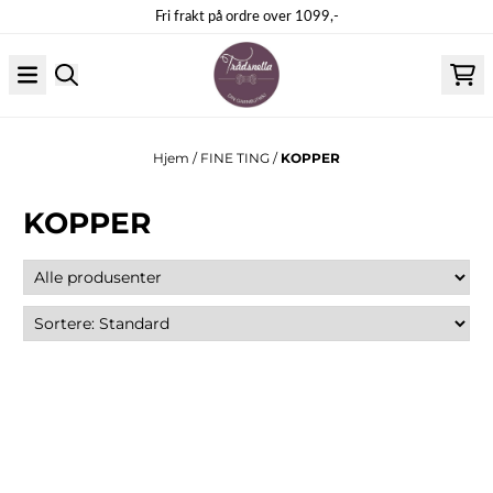
Hopp til innhold
Fri frakt på ordre over 1099,-
Hjem
/
FINE TING
/
KOPPER
KOPPER