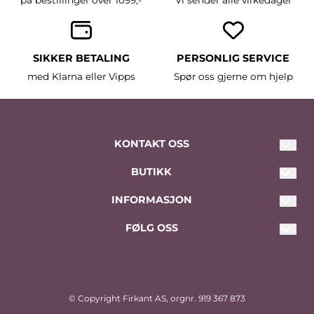
på bestillinger over 1099,-
Vi sender alle virkedager
SIKKER BETALING
PERSONLIG SERVICE
med Klarna eller Vipps
Spør oss gjerne om hjelp
KONTAKT OSS
BUTIKK
post@traadsnella.com
Tlf. 911 90 752
Vilkår
INFORMASJON
Skårersletta 10
Kontakt oss
FØLG OSS
Om oss
1476 Lørenskog
Opprett konto
Nyhetsbrev
Facebook
Logg inn
Instagram
© Copyright Firkant AS, orgnr. 919 367 873
Nyhetsbrev