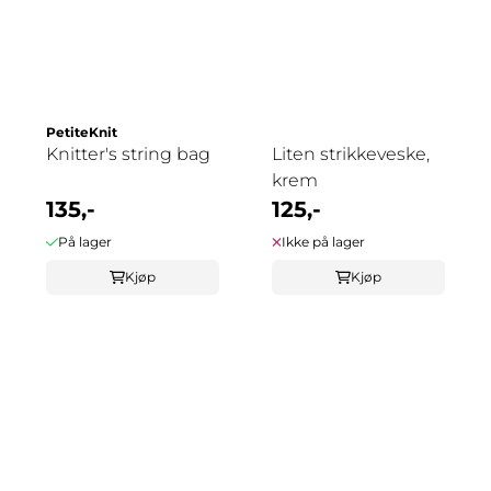
PetiteKnit
Knitter's string bag
Liten strikkeveske,
krem
135,-
125,-
På lager
Ikke på lager
Kjøp
Kjøp